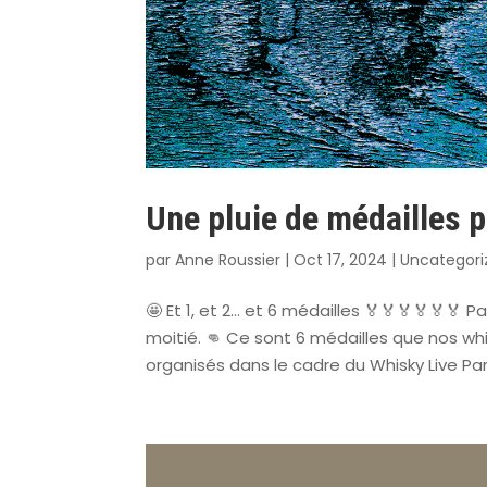
Une pluie de médailles p
par
Anne Roussier
|
Oct 17, 2024
|
Uncategori
🤩 Et 1, et 2… et 6 médailles 🏅🏅🏅🏅🏅🏅 
moitié. 👊 Ce sont 6 médailles que nos whi
organisés dans le cadre du Whisky Live Paris