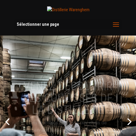
Sélectionner une page
VENEZ DÉCOUVRIR
LES COULISSES DE
LA DISTILLERIE
Des alambics en cuivre aux chais de
vieillissement, la Distillerie Warenghem ouvre
ses portes toute l’année. Visites guidées,
ateliers d’assemblage, dégustations exclusives