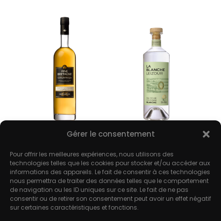
Gérer le consentement
Fine de Bretagne
Eau-de-vie de cidre
blanche
19,70
€
Pour offrir les meilleures expériences, nous utilisons des
25,80
€
technologies telles que les cookies pour stocker et/ou accéder aux
informations des appareils. Le fait de consentir à ces technologies
nous permettra de traiter des données telles que le comportement
de navigation ou les ID uniques sur ce site. Le fait de ne pas
consentir ou de retirer son consentement peut avoir un effet négatif
sur certaines caractéristiques et fonctions.