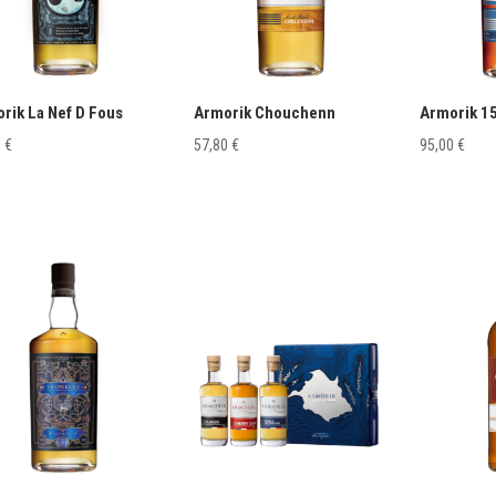
rik La Nef D Fous
Armorik Chouchenn
Armorik 1
0
€
57,80
€
95,00
€