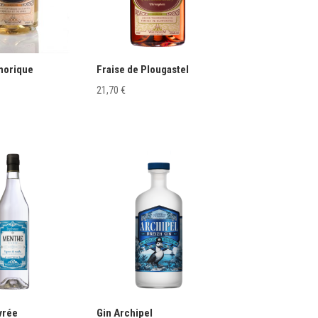
rmorique
Fraise de Plougastel
21,70
€
vrée
Gin Archipel