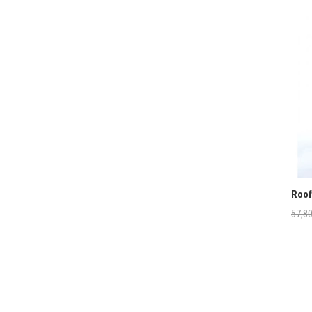
Roof
57,8