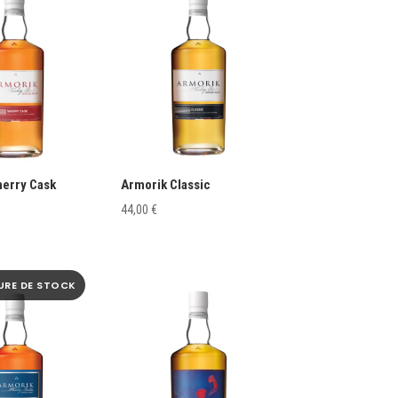
herry Cask
Armorik Classic
44,00
€