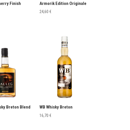
erry Finish
Armorik Edition Originale
24,60
€
sky Breton Blend
WB Whisky Breton
16,70
€