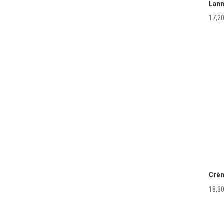
Lann
17,2
Crèm
18,3