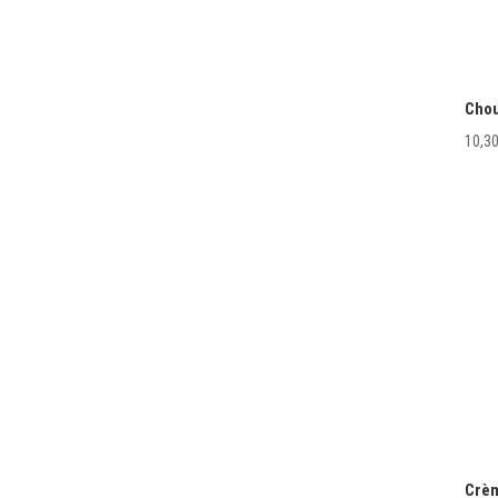
Chou
10,3
Crèm