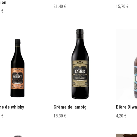
ion
21,40
€
15,70
€
0
€
e de whisky
Crème de lambig
Bière Diwa
0
€
18,30
€
4,20
€