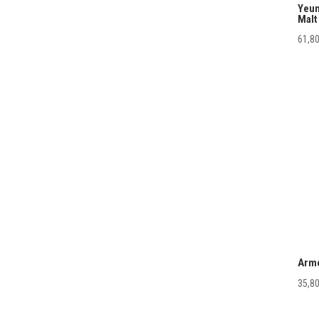
Yeun
Malt
61,8
Armo
35,8