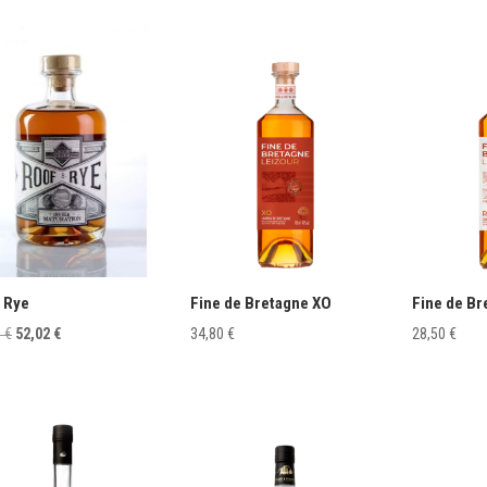
 Rye
Fine de Bretagne XO
Fine de Br
LE
LE
0
€
52,02
€
34,80
€
28,50
€
PRIX
PRIX
INITIAL
ACTUEL
ÉTAIT :
EST :
57,80 €.
52,02 €.