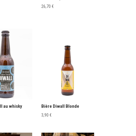
26,70
€
ll au whisky
Bière Diwall Blonde
3,90
€