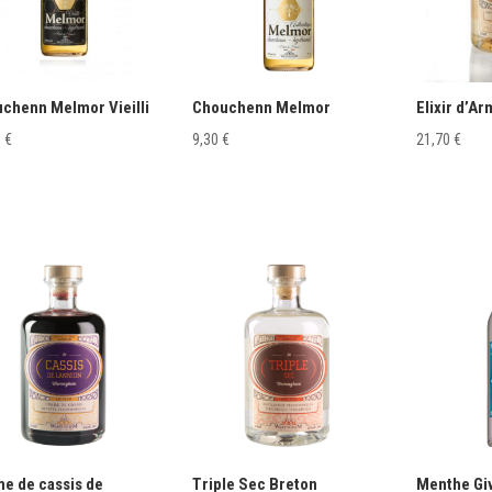
chenn Melmor Vieilli
Chouchenn Melmor
Elixir d’A
0
€
9,30
€
21,70
€
e de cassis de
Triple Sec Breton
Menthe Gi