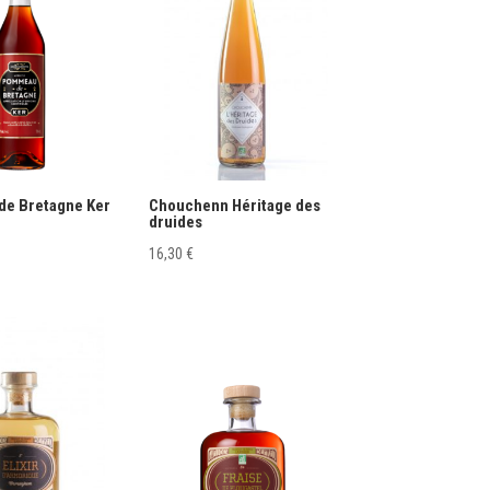
e Bretagne Ker
Chouchenn Héritage des
druides
16,30
€