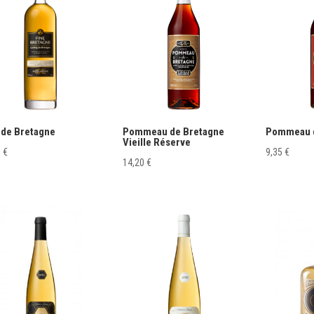
 de Bretagne
Pommeau de Bretagne
Pommeau d
Vieille Réserve
0
€
9,35
€
14,20
€