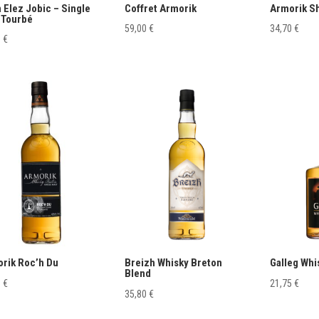
 Elez Jobic – Single
Coffret Armorik
Armorik Sh
 Tourbé
59,00
€
34,70
€
0
€
rik Roc’h Du
Breizh Whisky Breton
Galleg Whi
Blend
0
€
21,75
€
35,80
€