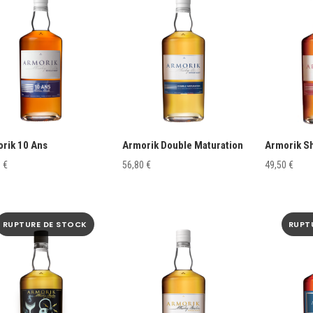
rik 10 Ans
Armorik Double Maturation
Armorik S
0
€
56,80
€
49,50
€