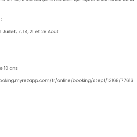
 :
1 Juillet,
7, 14, 21 et 28 Août
e 10 ans
//booking.myrezapp.com/fr/online/booking/step1/13168/77613