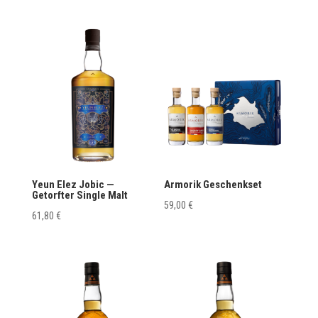
Yeun Elez Jobic —
Armorik Geschenkset
Getorfter Single Malt
59,00
€
61,80
€