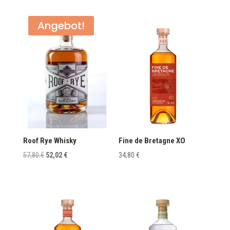
Angebot!
Roof Rye Whisky
Fine de Bretagne XO
URSPRÜNGLICHER
AKTUELLER
57,80
€
52,02
€
34,80
€
PREIS
PREIS
WAR:
IST:
57,80 €
52,02 €.