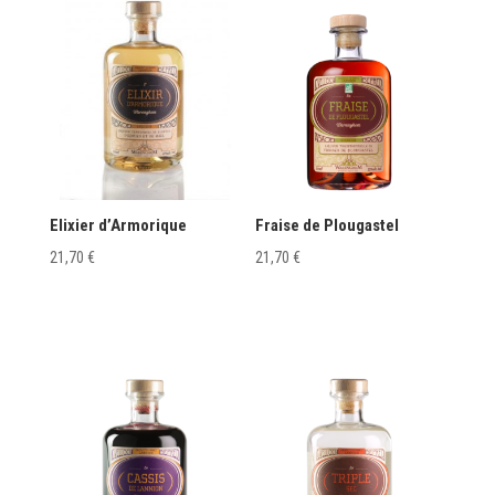
Elixier d’Armorique
Fraise de Plougastel
21,70
€
21,70
€