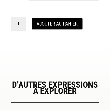
quantité
AJOUTER AU PANIER
de
Bon
cadeau,
montant
de
votre
choix
D’AUTRES EXPRESSIONS
À EXPLORER