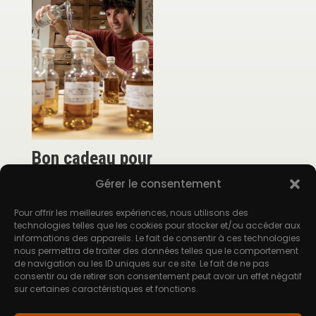
Bon cadeau pour
l’atelier
Gérer le consentement
d’assemblage
« Skol Wiski »
Pour offrir les meilleures expériences, nous utilisons des
technologies telles que les cookies pour stocker et/ou accéder aux
informations des appareils. Le fait de consentir à ces technologies
110,00
€
nous permettra de traiter des données telles que le comportement
de navigation ou les ID uniques sur ce site. Le fait de ne pas
consentir ou de retirer son consentement peut avoir un effet négatif
sur certaines caractéristiques et fonctions.