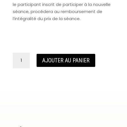
le participant inscrit de participer à la nouvelle
séance, procédera au remboursement de
l’intégralité du prix de la séance.
quantité
AJOUTER AU PANIER
de
Bon
cadeau
pour
la
visite
"Maître
de
Chai"