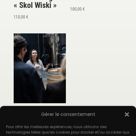
« Skol Wiski »
100,00
€
110,00
€
Bon cadeau pour
Gérer le consentement
la visite
« Immersion »
Pour offrir les meilleures expériences, nous utilisons des
technologies telles que les cookies pour stocker et/ou accéder aux