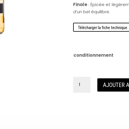
Finale
: Épicée et légère
d’un bel équilibre.
Télécharger la fiche technique
conditionnement
quantité
AJOUTER A
de
Breizh
Whisky
Breton
Blend