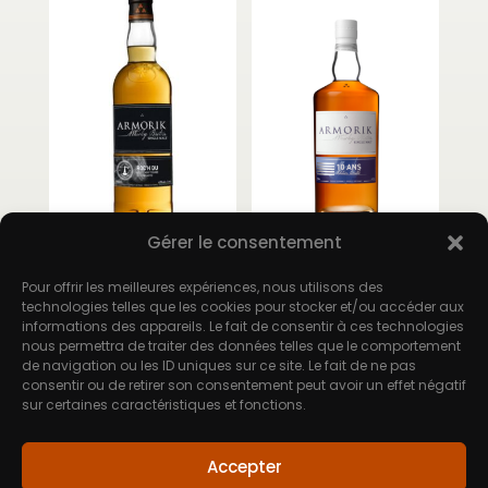
Gérer le consentement
Armorik Roc’h
Armorik 10 Ans
Du
Pour offrir les meilleures expériences, nous utilisons des
66,80
€
technologies telles que les cookies pour stocker et/ou accéder aux
informations des appareils. Le fait de consentir à ces technologies
35,80
€
nous permettra de traiter des données telles que le comportement
de navigation ou les ID uniques sur ce site. Le fait de ne pas
consentir ou de retirer son consentement peut avoir un effet négatif
sur certaines caractéristiques et fonctions.
Accepter