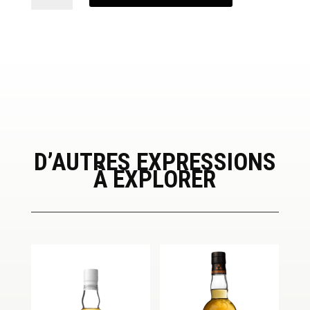
Armorik
15
Ans
D’AUTRES EXPRESSIONS
À EXPLORER