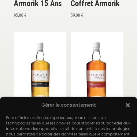
Armorik 15 Ans
Coffret Armorik
95,00
€
59,00
€
Gérer le consentement
Armorik Classic
Armorik Sherry
Cask
Pour offrir les meilleures expériences, nous utilisons des
44,00
€
technologies telles que les cookies pour stocker et/ou accéder aux
informations des appareils. Le fait de consentir à ces technologies
49,50
€
nous permettra de traiter des données telles que le comportement