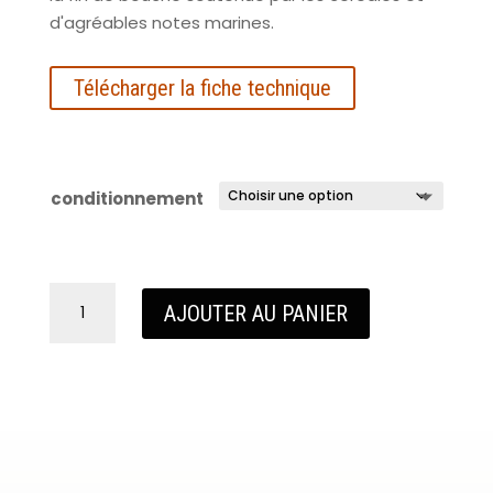
d'agréables notes marines.
Télécharger la fiche technique
conditionnement
quantité
AJOUTER AU PANIER
de
Armorik
Double
Maturation