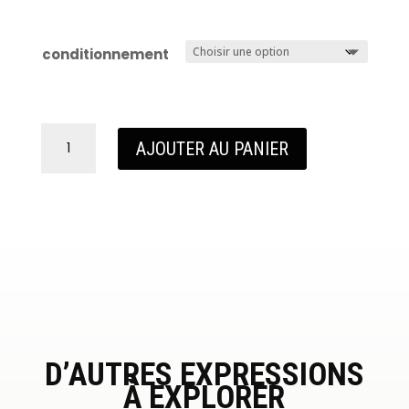
conditionnement
quantité
AJOUTER AU PANIER
de
Armorik
Sherry
Cask
D’AUTRES EXPRESSIONS
À EXPLORER