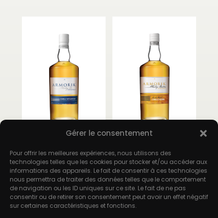
Gérer le consentement
Armorik Double
Armorik
Maturation
Chouchenn
Pour offrir les meilleures expériences, nous utilisons des
technologies telles que les cookies pour stocker et/ou accéder aux
informations des appareils. Le fait de consentir à ces technologies
56,80
€
57,80
€
nous permettra de traiter des données telles que le comportement
de navigation ou les ID uniques sur ce site. Le fait de ne pas
consentir ou de retirer son consentement peut avoir un effet négatif
sur certaines caractéristiques et fonctions.