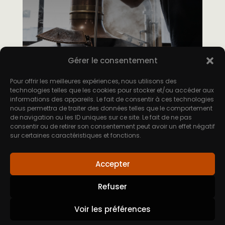
Gérer le consentement
Pour offrir les meilleures expériences, nous utilisons des
technologies telles que les cookies pour stocker et/ou accéder aux
informations des appareils. Le fait de consentir à ces technologies
nous permettra de traiter des données telles que le comportement
de navigation ou les ID uniques sur ce site. Le fait de ne pas
consentir ou de retirer son consentement peut avoir un effet négatif
sur certaines caractéristiques et fonctions.
Accepter
© 2026 – Distillerie Warenghem |
Conception et
Refuser
développement : agence web abalone Studio
|
Mentions
légales
|
CGV
|
L’abus d’alcool est dangereux pour la
Voir les préférences
santé