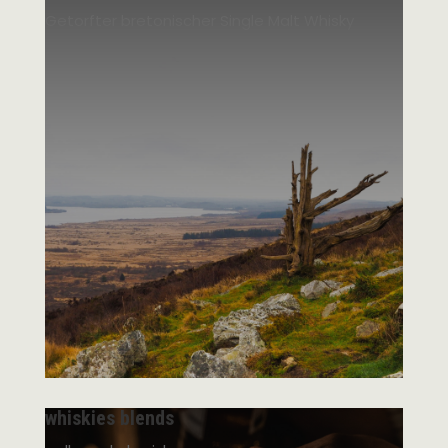
Getorfter bretonischer Single Malt Whisky
whiskies blends