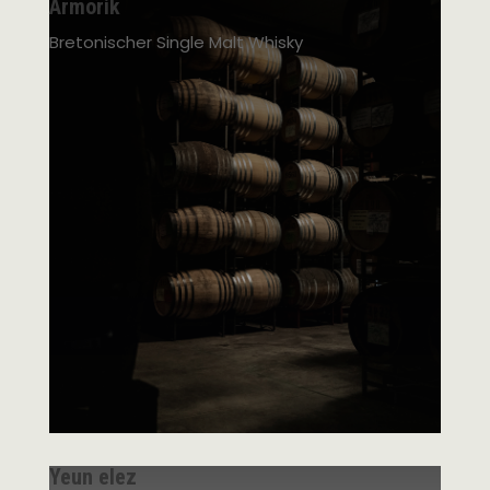
Armorik
Bretonischer Single Malt Whisky
Yeun elez