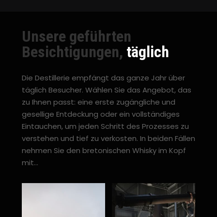
Unsere geführten
Besichtigungen,
täglich
Die Destillerie empfängt das ganze Jahr über
täglich Besucher. Wählen Sie das Angebot, das
zu Ihnen passt: eine erste zugängliche und
gesellige Entdeckung oder ein vollständiges
Eintauchen, um jeden Schritt des Prozesses zu
verstehen und tief zu verkosten. In beiden Fällen
nehmen Sie den bretonischen Whisky im Kopf
mit…