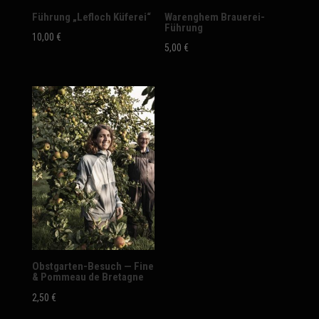
Führung „Lefloch Küferei“
Warenghem Brauerei-
Führung
10,00
€
5,00
€
Obstgarten-Besuch — Fine
& Pommeau de Bretagne
2,50
€