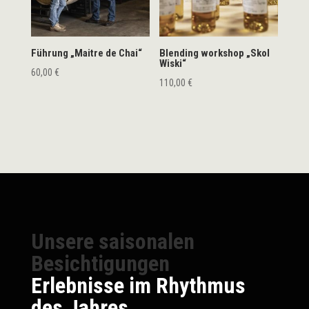
Führung „Maitre de Chai“
Blending workshop „Skol
Wiski“
60,00
€
110,00
€
Unsere saisonalen
Besichtigungen
Erlebnisse im Rhythmus
des Jahres