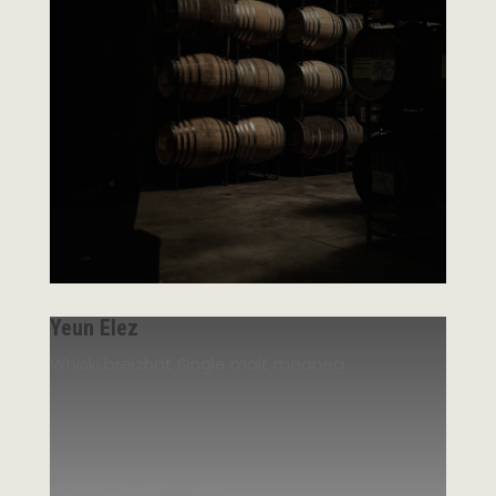
Yeun Elez
Whiski breizhat Single malt moaneg