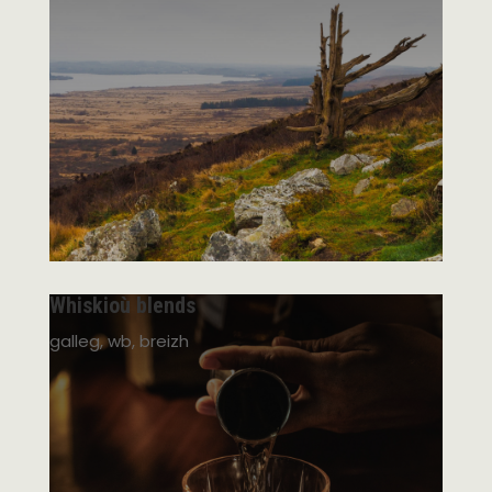
Whiskioù blends
galleg, wb, breizh