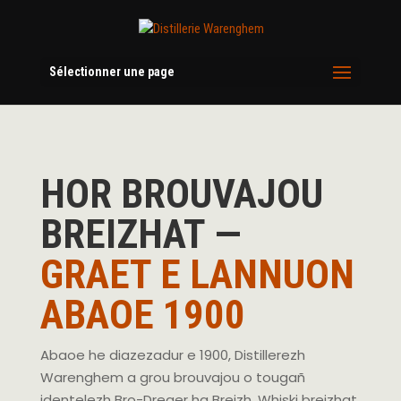
Sélectionner une page
HOR BROUVAJOU
BREIZHAT —
GRAET E LANNUON
ABAOE 1900
Abaoe he diazezadur e 1900, Distillerezh
Warenghem a grou brouvajou o tougañ
identelezh Bro-Dreger ha Breizh. Whiski breizhat