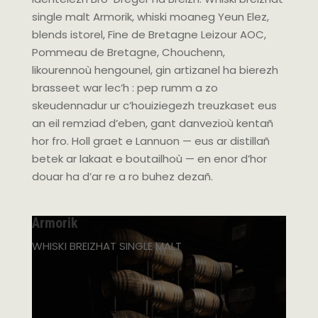
single malt Armorik, whiski moaneg Yeun Elez,
blends istorel, Fine de Bretagne Leizour AOC,
Pommeau de Bretagne, Chouchenn,
likourennoù hengounel, gin artizanel ha bierezh
brasseet war lec’h : pep rumm a zo
skeudennadur ur c’houiziegezh treuzkaset eus
an eil remziad d’eben, gant danvezioù kentañ
hor fro. Holl graet e Lannuon — eus ar distillañ
betek ar lakaat e boutailhoù — en enor d’hor
douar ha d’ar re a ro buhez dezañ.
Armorik
WHISKI BREIZHAT SINGLE MALT