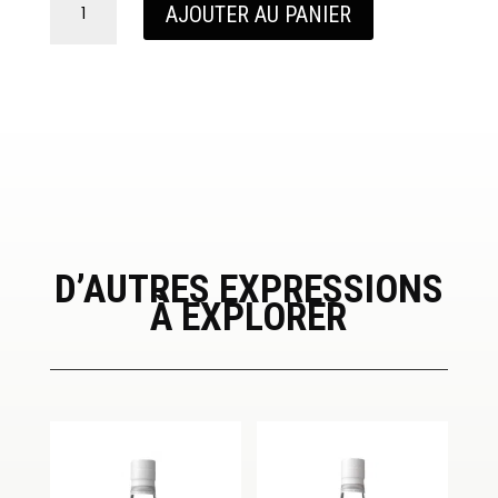
AJOUTER AU PANIER
de
Armorik
Roc'h
Du
D’AUTRES EXPRESSIONS
À EXPLORER