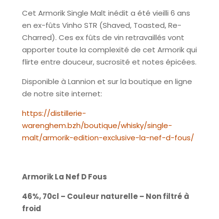
Cet Armorik Single Malt inédit a été vieilli 6 ans
en ex-fûts Vinho STR (Shaved, Toasted, Re-
Charred). Ces ex fûts de vin retravaillés vont
apporter toute la complexité de cet Armorik qui
flirte entre douceur, sucrosité et notes épicées.
Disponible à Lannion et sur la boutique en ligne
de notre site internet:
https://distillerie-
warenghem.bzh/boutique/whisky/single-
malt/armorik-edition-exclusive-la-nef-d-fous/
Armorik La Nef D Fous
46%, 70cl – Couleur naturelle – Non filtré à
froid