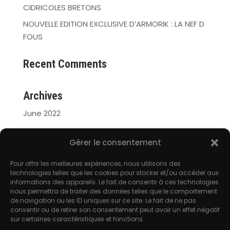
CIDRICOLES BRETONS
NOUVELLE EDITION EXCLUSIVE D’ARMORIK : LA NEF D
FOUS
Recent Comments
Archives
June 2022
Meta
Gérer le consentement
Log in
Pour offrir les meilleures expériences, nous utilisons des
technologies telles que les cookies pour stocker et/ou accéder aux
Entries feed
informations des appareils. Le fait de consentir à ces technologies
Comments feed
nous permettra de traiter des données telles que le comportement
de navigation ou les ID uniques sur ce site. Le fait de ne pas
WordPress.org
consentir ou de retirer son consentement peut avoir un effet négatif
sur certaines caractéristiques et fonctions.